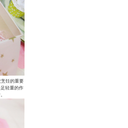
餐饮烹饪的重要
举足轻重的作
誉。