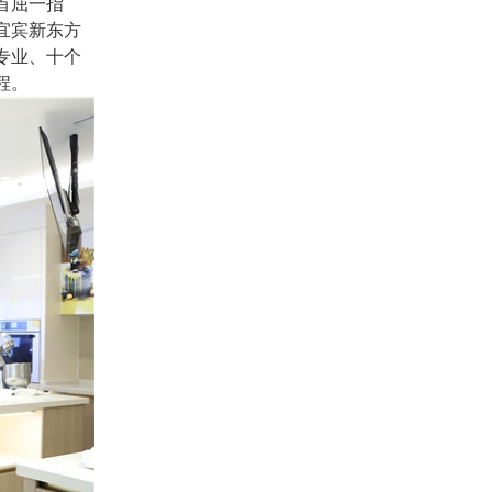
首屈一指
宜宾新东方
专业、十个
程。