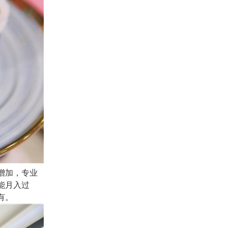
增加，专业
能月入过
有。