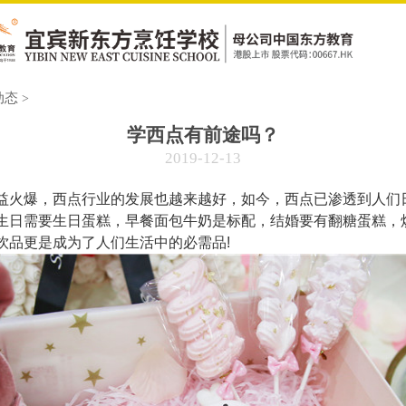
首页
动态
>
专业设
学西点有前途吗？
2019-12-13
学校环
毕业好
益火爆，西点行业的发展也越来越好，如今，西点已渗透到人们
生日需要生日蛋糕，早餐面包牛奶是标配，结婚要有翻糖蛋糕，
学校动
饮品更是成为了人们生活中的必需品!
校园风
老师风
毕业学
联系我