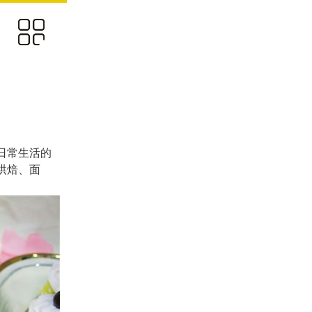
置
境
工作
日常生活的
烘焙、面
态
采
采
子
们