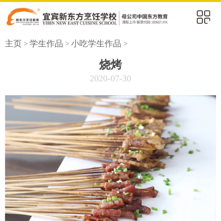
首页
主页
学生作品
小吃学生作品
>
>
>
专业设置
烧烤
2020-07-30
学校环境
毕业好工作
学校动态
校园风采
老师风采
毕业学子
联系我们